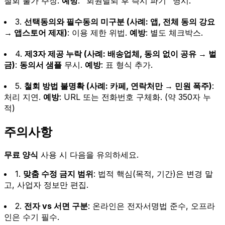
철회 불가 주장.
예방
: "회원탈퇴 후 즉시 파기" 명시.
3.
선택동의와 필수동의 미구분 (사례: 앱, 전체 동의 강요
→ 앱스토어 제재)
: 이용 제한 위법.
예방
: 별도 체크박스.
4.
제3자 제공 누락 (사례: 배송업체, 동의 없이 공유 → 벌
금)
:
동의서 샘플
무시.
예방
: 표 형식 추가.
5.
철회 방법 불명확 (사례: 카페, 연락처만 → 민원 폭주)
:
처리 지연.
예방
: URL 또는 전화번호 구체화. (약 350자 누
적)
주의사항
무료 양식
사용 시 다음을 유의하세요.
1.
맞춤 수정 금지 범위
: 법적 핵심(목적, 기간)은 변경 말
고, 사업자 정보만 편집.
2.
전자 vs 서면 구분
: 온라인은 전자서명법 준수, 오프라
인은 수기 필수.