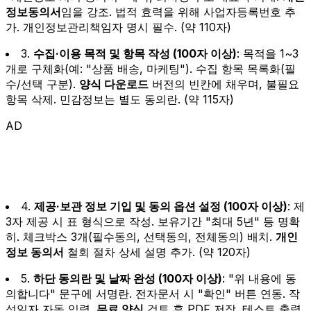
정보동의서
임을 강조. 법적 효력을 위해 사업자등록번호 추
가. 개인정보관리책임자 명시 필수. (약 110자)
3.
수집·이용 목적 및 항목 작성 (100자 이상)
: 목적을 1~3
개로 구체화(예: "상품 배송, 마케팅"). 수집 항목 목록화(필
수/선택 구분).
양식 다운로드
버전의 빈칸에 채우며, 불필요
항목 삭제. 민감정보는 별도 동의란. (약 115자)
AD
4.
제공·보관 정보 기입 및 동의 옵션 설정 (100자 이상)
: 제
3자 제공 시 표 형식으로 작성. 보유기간 "최대 5년" 등 명확
히. 체크박스 3개(필수동의, 선택동의, 전체동의) 배치.
개인
정보 동의서
철회 절차 상세 설명 추가. (약 120자)
5.
하단 동의란 및 날짜 완성 (100자 이상)
: "위 내용에 동
의합니다" 문구에 서명란. 전자문서 시 "확인" 버튼 연동. 작
성일자 자동 입력.
무료 양식
검토 후 PDF 저장. 테스트 출력